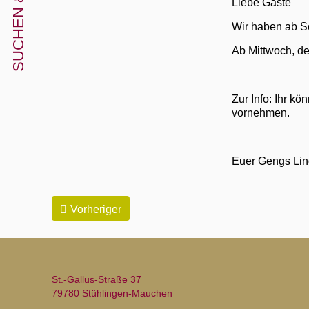
Liebe Gäste
Wir haben ab S
Ab Mittwoch, de
Zur Info: Ihr k
vornehmen.
Euer Gengs Li
Vorheriger
St.-Gallus-Straße 37
79780 Stühlingen-Mauchen