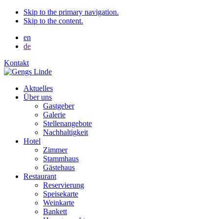
Skip to the primary navigation.
Skip to the content.
en
de
Kontakt
Aktuelles
Über uns
Gastgeber
Galerie
Stellenangebote
Nachhaltigkeit
Hotel
Zimmer
Stammhaus
Gästehaus
Restaurant
Reservierung
Speisekarte
Weinkarte
Bankett